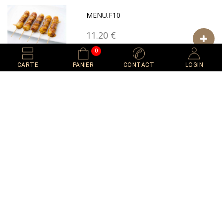
MENU.F10
11.20 €
0
CARTE
PANIER
CONTACT
LOGIN
MENU.F11
9.50 €
PAIEMENT 100% SÉCURISÉ